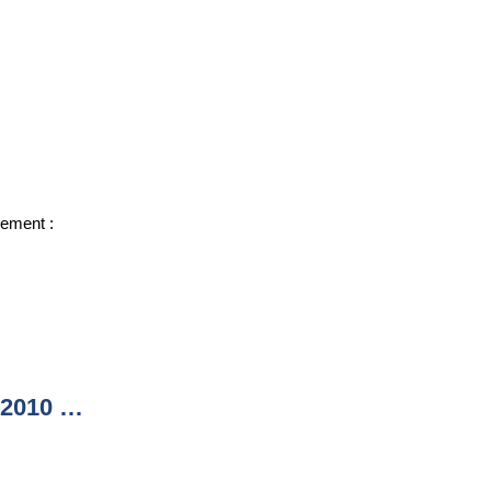
sement :
 2010 …