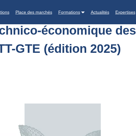
levages de porcs en France : références GTTT-GTE (édition 2025)
tions
Place des marchés
Formations
Actualités
Expertises
echnico-économique des
TT-GTE (édition 2025)