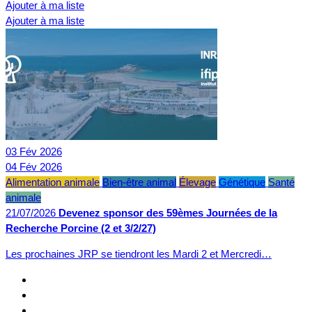
Ajouter à ma liste
Ajouter à ma liste
03
Fév
2026
04
Fév
2026
Alimentation animale
Bien-être animal
Élevage
Génétique
Santé
animale
21/07/2026
Devenez sponsor des 59èmes Journées de la
Recherche Porcine (2 et 3/2/27)
Les prochaines JRP se tiendront les Mardi 2 et Mercredi…