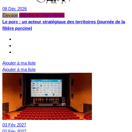
08
Déc
2026
Élevage
Viandes et charcuteries
Le porc : un acteur stratégique des territoires (journée de la
filière porcine)
Ajouter à ma liste
Ajouter à ma liste
03
Fév
2027
02
Fév
2027