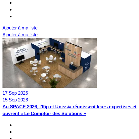
Ajouter à ma liste
Ajouter à ma liste
17
Sep
2026
15
Sep
2026
Au SPACE 2026, l’Ifip et Unissia réunissent leurs expertises et
ouvrent « Le Comptoir des Solutions »