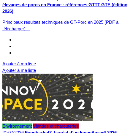
élevages de porcs en France : références GTTT-GTE (édition
2026)
Principaux résultats techniques de GT-Porc en 2025 (PDF à
télécharger)…
Ajouter à ma liste
Ajouter à ma liste
Environnement
Viandes et charcuteries
21/07/2026
Foodbasket7, lauréat d’un InnovSpace* 2026