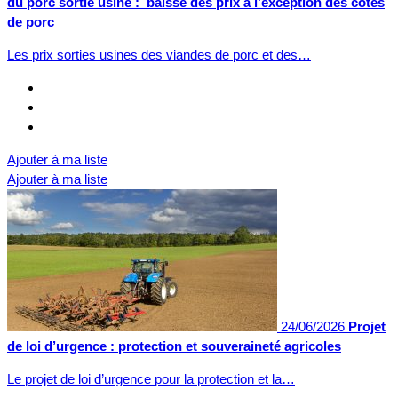
du porc sortie usine : baisse des prix à l’exception des côtes
de porc
Les prix sorties usines des viandes de porc et des…
Ajouter à ma liste
Ajouter à ma liste
24/06/2026
Projet
de loi d’urgence : protection et souveraineté agricoles
Le projet de loi d’urgence pour la protection et la…