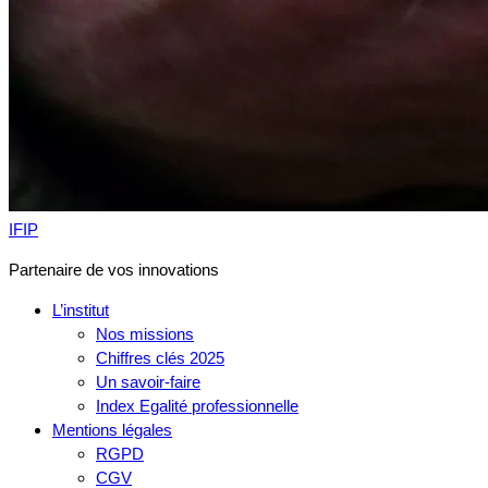
IFIP
Partenaire de vos innovations
L’institut
Nos missions
Chiffres clés 2025
Un savoir-faire
Index Egalité professionnelle
Mentions légales
RGPD
CGV