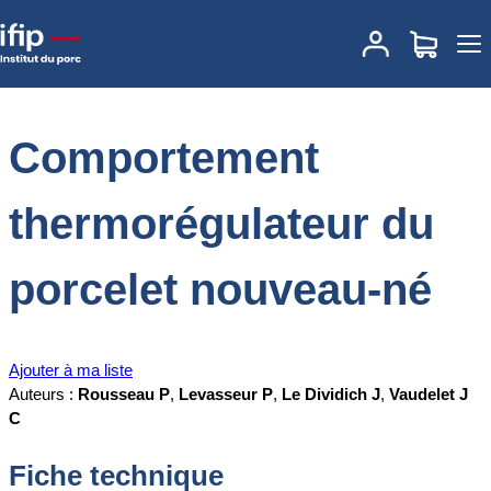
Accueil
Documentations
Comportement thermorégulateur du
porcelet nouveau-né
Comportement
thermorégulateur du
porcelet nouveau-né
Ajouter à ma liste
Auteurs :
Rousseau P
,
Levasseur P
,
Le Dividich J
,
Vaudelet J
C
Fiche technique