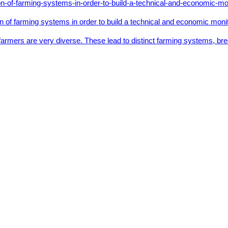
n of farming systems in order to build a technical and economic moni
g farmers are very diverse. These lead to distinct farming systems, b