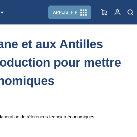
production pour mettre en place un réseau de références technico-
APPLIS IFIP
ne et aux Antilles
roduction pour mettre
onomiques
d’élaboration de références technico-économiques.