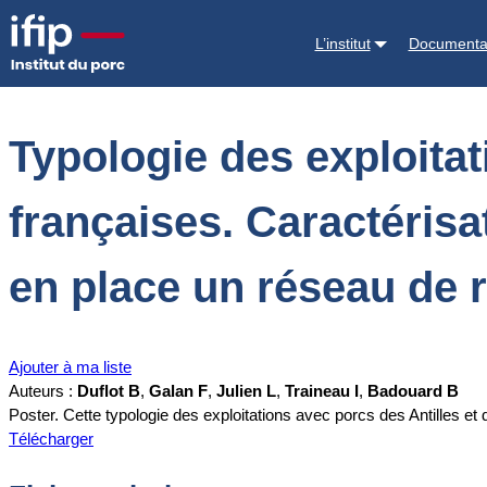
Accueil
Documentations
Typologie des exploitations avec porcs en
L’institut
Documenta
économiques
Typologie des exploita
françaises. Caractéris
en place un réseau de
Ajouter à ma liste
Auteurs :
Duflot B
,
Galan F
,
Julien L
,
Traineau I
,
Badouard B
Poster. Cette typologie des exploitations avec porcs des Antilles et
Télécharger