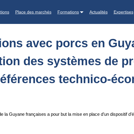
 Guyane et aux Antilles françaises. Caractérisation des systèmes de 
tions
Place des marchés
Formations
Actualités
Expertises
tions avec porcs en Guya
ation des systèmes de p
 références technico-éc
 de la Guyane françaises a pour but la mise en place d’un dispositif 