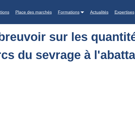
antités d'eau ingérées et gaspillées pour des porcs du sevrage à l'aba
tions
Place des marchés
Formations
Actualités
Expertises
abreuvoir sur les quantit
cs du sevrage à l'abatt