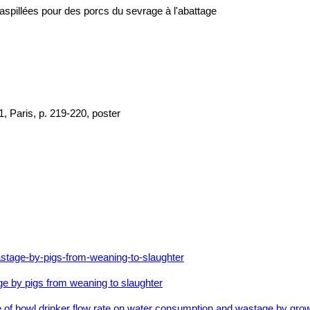
 gaspillées pour des porcs du sevrage à l'abattage
, Paris, p. 219-220, poster
ge by pigs from weaning to slaughter
 of bowl drinker flow rate on water consumption and wastage by growin