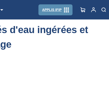
ttage
APPLIS IFIP
és d'eau ingérées et
age