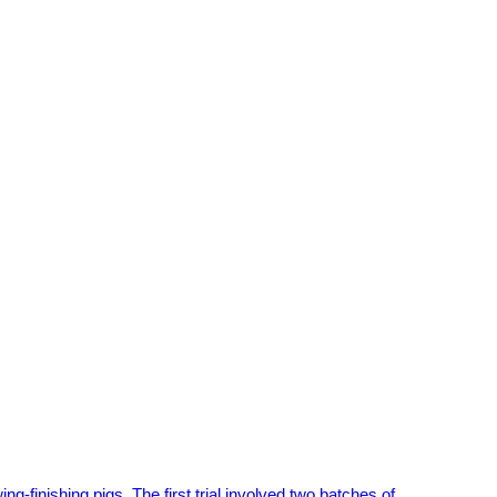
g‐finishing pigs. The first trial involved two batches of…