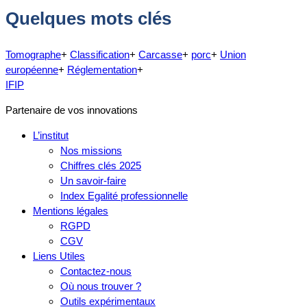
Quelques mots clés
Tomographe
+
Classification
+
Carcasse
+
porc
+
Union
européenne
+
Réglementation
+
IFIP
Partenaire de vos innovations
L’institut
Nos missions
Chiffres clés 2025
Un savoir-faire
Index Egalité professionnelle
Mentions légales
RGPD
CGV
Liens Utiles
Contactez-nous
Où nous trouver ?
Outils expérimentaux