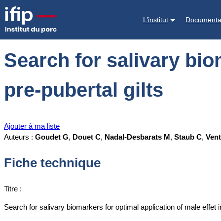
Accueil
Documentations
Search for salivary biomarkers for optimal a
L’institut
Documenta
Search for salivary bio
pre-pubertal gilts
Ajouter à ma liste
Auteurs :
Goudet G
,
Douet C
,
Nadal-Desbarats M
,
Staub C
,
Vent
Fiche technique
Titre :
Search for salivary biomarkers for optimal application of male effet in