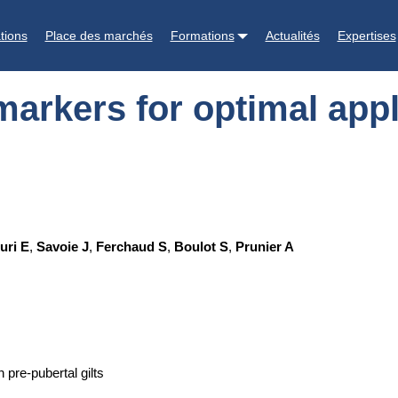
pplication of male effet in pre-pubertal gilts
tions
Place des marchés
Formations
Actualités
Expertises
markers for optimal appli
uri E
,
Savoie J
,
Ferchaud S
,
Boulot S
,
Prunier A
 pre-pubertal gilts