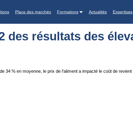
s élevages
tions
Place des marchés
Formations
Actualités
Expertises
2 des résultats des éle
 34 % en moyenne, le prix de l’aliment a impacté le coût de revient 