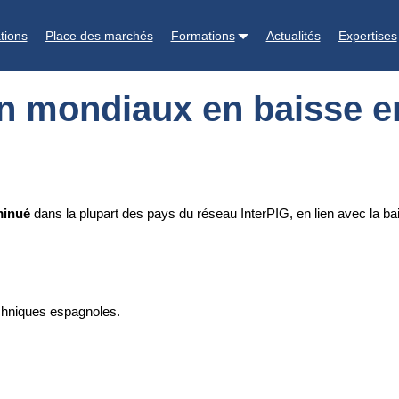
se en 2024.
tions
Place des marchés
Formations
Actualités
Expertises
n mondiaux en baisse e
minué
dans la plupart des pays du réseau InterPIG, en lien avec la bai
chniques espagnoles.