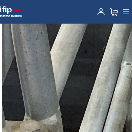
Accueil
TeachInPig® by Ifip
Formations e-learning
Alimentation en
maternité. Tarif : 50€