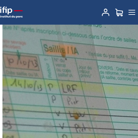
Accueil
TeachInPig® by Ifip
Formations e-learning
Suivi des
performances en maternité. Tarif : 50€