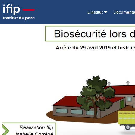
Accueil
TeachInPig® by Ifip
Formations e-learning
MOOC Biosécurit
L’institut
Documenta