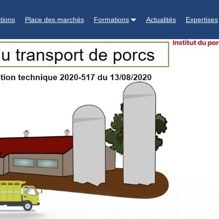
é Transport 0.1point CFC
tions
Place des marchés
Formations
Actualités
Expertises