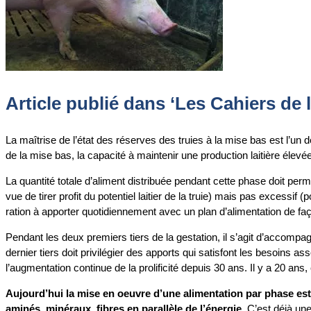
Article publié dans ‘Les Cahiers de l
La maîtrise de l’état des réserves des truies à la mise bas est l’un d
de la mise bas, la capacité à maintenir une production laitière élevé
La quantité totale d’aliment distribuée pendant cette phase doit perm
vue de tirer profit du potentiel laitier de la truie) mais pas excessi
ration à apporter quotidiennement avec un plan d’alimentation de fa
Pendant les deux premiers tiers de la gestation, il s’agit d’accompag
dernier tiers doit privilégier des apports qui satisfont les besoins
l’augmentation continue de la prolificité depuis 30 ans. Il y a 20 ans
Aujourd’hui la mise en oeuvre d’une alimentation par phase est
aminés, minéraux, fibres en parallèle de l’énergie.
C’est déjà une 