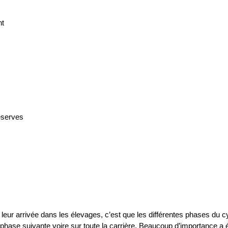
nt
éserves
 leur arrivée dans les élevages, c’est que les différentes phases du 
a phase suivante voire sur toute la carrière. Beaucoup d’importance a é