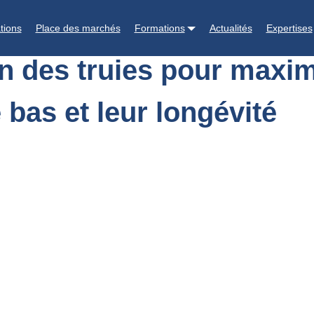
r leurs performances à la mise bas et leur longévité
tions
Place des marchés
Formations
Actualités
Expertises
on des truies pour maxim
bas et leur longévité