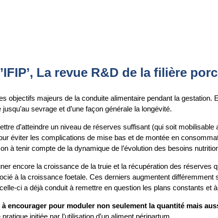
’IFIP’, La revue R&D de la filière porc
es objectifs majeurs de la conduite alimentaire pendant la gestation. E
e jusqu’au sevrage et d’une façon générale la longévité.
ettre d’atteindre un niveau de réserves suffisant (qui soit mobilisable
f (pour éviter les complications de mise bas et de montée en consommatio
çon à tenir compte de la dynamique de l’évolution des besoins nutriti
ner encore la croissance de la truie et la récupération des réserves qu
 associé à la croissance foetale. Ces derniers augmentent différemment
, celle-ci a déjà conduit à remettre en question les plans constants et 
 à encourager pour moduler non seulement la quantité mais aussi
pratique initiée par l’utilisation d’un aliment péripartum.