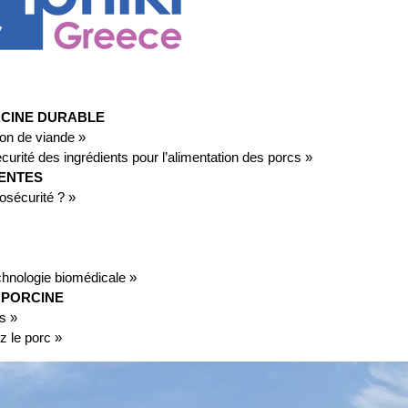
RCINE DURABLE
ion de viande »
écurité des ingrédients pour l’alimentation des porcs »
ENTES
iosécurité ? »
chnologie biomédicale »
 PORCINE
s »
z le porc »