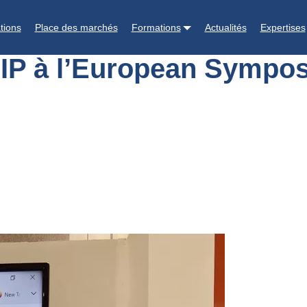
sium of Porcine Health Management (ESPHM)
tions
Place des marchés
Formations
Actualités
Expertises
FIP à l’European Sympos