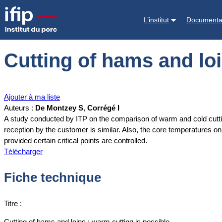
Accueil
Documentations
Cutting of hams and loins : warm cutting is
L’institut
Documenta
Cutting of hams and loi
Ajouter à ma liste
Auteurs :
De Montzey S
,
Corrégé I
A study conducted by ITP on the comparison of warm and cold cutting
reception by the customer is similar. Also, the core temperatures o
provided certain critical points are controlled.
Télécharger
Fiche technique
Titre :
Cutting of hams and loins : warm cutting is possible