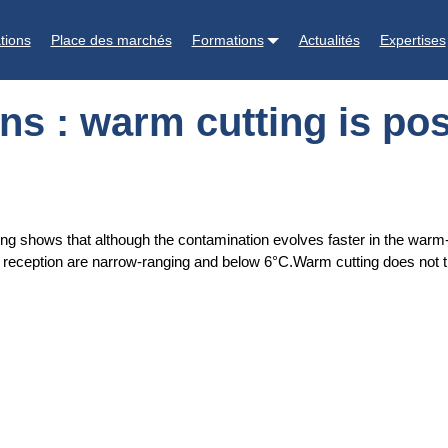
 possible
tions
Place des marchés
Formations
Actualités
Expertises
ns : warm cutting is pos
 shows that although the contamination evolves faster in the warm-cu
n reception are narrow-ranging and below 6°C.Warm cutting does not th