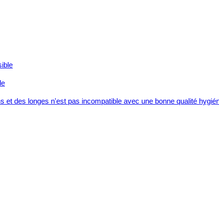
le
 et des longes n'est pas incompatible avec une bonne qualité hygiéni