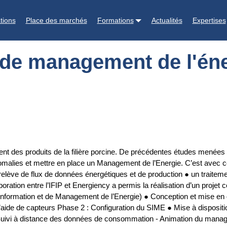
nergie pour l'industrie de la charcuterie
tions
Place des marchés
Formations
Actualités
Expertises
de management de l'éner
ient des produits de la filière porcine. De précédentes études menées pa
alies et mettre en place un Management de l’Energie. C’est avec cet 
érelève de flux de données énergétiques et de production ● un traitem
ation entre l’IFIP et Energiency a permis la réalisation d’un projet co
nformation et de Management de l’Energie) ● Conception et mise en oe
’aide de capteurs Phase 2 : Configuration du SIME ● Mise à dispositi
 Suivi à distance des données de consommation - Animation du manage