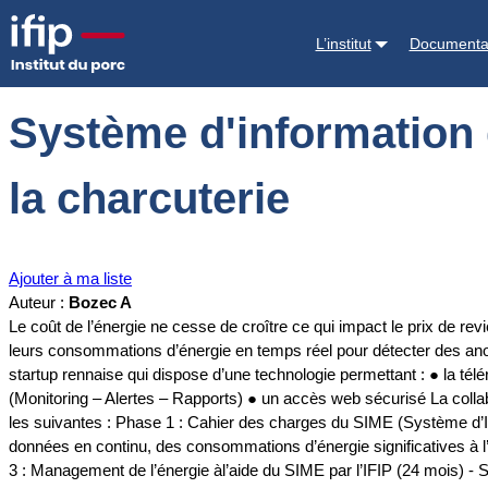
Accueil
Documentations
Système d'information de management de l'é
L’institut
Documenta
Système d'information 
la charcuterie
Ajouter à ma liste
Auteur :
Bozec A
Le coût de l’énergie ne cesse de croître ce qui impact le prix de rev
leurs consommations d’énergie en temps réel pour détecter des anom
startup rennaise qui dispose d’une technologie permettant : ● la tél
(Monitoring – Alertes – Rapports) ● un accès web sécurisé La collabor
les suivantes : Phase 1 : Cahier des charges du SIME (Système d’I
données en continu, des consommations d’énergie significatives à l
3 : Management de l’énergie àl’aide du SIME par l’IFIP (24 mois) -