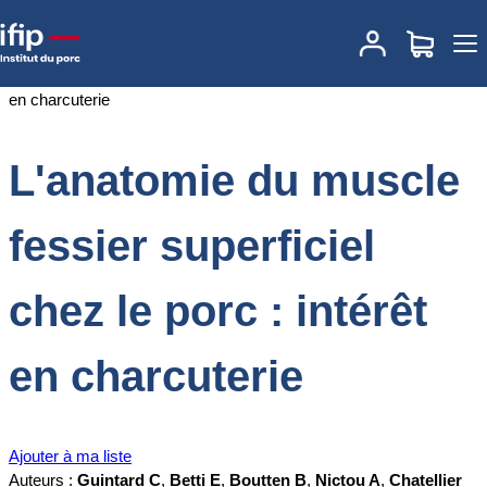
Accueil
Documentations
L'anatomie du muscle fessier superficiel
chez le porc : intérêt en charcuterie
L'anatomie du muscle
fessier superficiel
chez le porc : intérêt
en charcuterie
Ajouter à ma liste
Auteurs :
Guintard C
,
Betti E
,
Boutten B
,
Nictou A
,
Chatellier