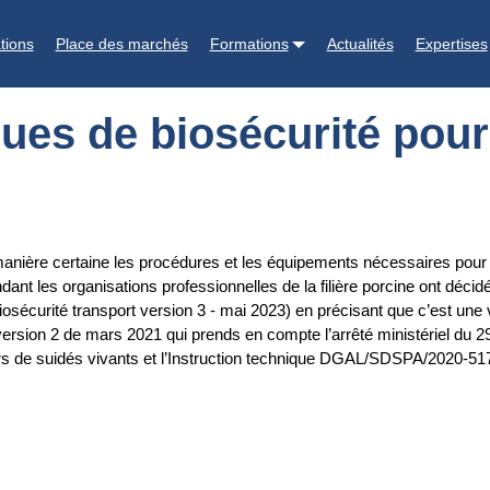
pour le transport des porcs
tions
Place des marchés
Formations
Actualités
Expertises
ues de biosécurité pour
manière certaine les procédures et les équipements nécessaires pour 
ant les organisations professionnelles de la filière porcine ont décidé
osécurité transport version 3 - mai 2023) en précisant que c’est une 
version 2 de mars 2021 qui prends en compte l’arrêté ministériel du 2
iers de suidés vivants et l’Instruction technique DGAL/SDSPA/2020-51