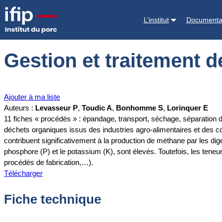
Accueil
Documentations
Gestion et traitement des digestats issus 
L’institut
Documenta
Gestion et traitement d
Ajouter à ma liste
Auteurs :
Levasseur P
,
Toudic A
,
Bonhomme S
,
Lorinquer E
11 fiches « procédés » : épandage, transport, séchage, séparation de
déchets organiques issus des industries agro-alimentaires et des co
contribuent significativement à la production de méthane par les diges
phosphore (P) et le potassium (K), sont élevés. Toutefois, les teneu
procédés de fabrication,…).
Télécharger
Fiche technique