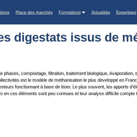
de méthanisation
tions
Place des marchés
Formations
Actualités
Expertises
es digestats issus de m
 phases, compostage, filtration, traitement biologique, évaporation, 
llectivités est le modèle de méthanisation le plus développé en Franc
teurs fonctionnant à base de lisier. Le plus souvent, les apports d’élé
rs en ces éléments sont peu connues et leur analyse difficile compte 