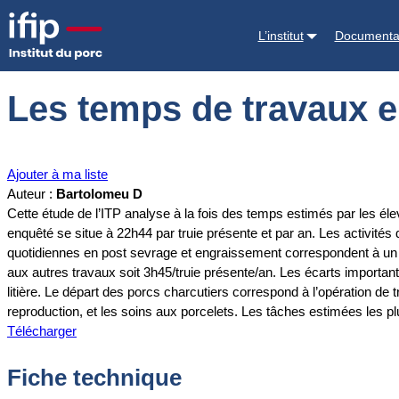
Accueil
Documentations
Les temps de travaux en élevage, points-cl
L’institut
Documenta
Les temps de travaux en
Ajouter à ma liste
Auteur :
Bartolomeu D
Cette étude de l’ITP analyse à la fois des temps estimés par les él
enquêté se situe à 22h44 par truie présente et par an. Les activités
quotidiennes en post sevrage et engraissement correspondent à un t
aux autres travaux soit 3h45/truie présente/an. Les écarts important
litière. Le départ des porcs charcutiers correspond à l’opération de
reproduction, et les soins aux porcelets. Les tâches estimées les plus
Télécharger
Fiche technique