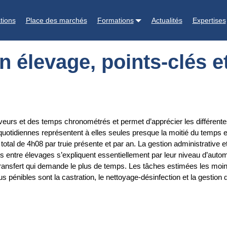
és et facteurs de variation
tions
Place des marchés
Formations
Actualités
Expertises
 élevage, points-clés et
eveurs et des temps chronométrés et permet d’apprécier les différent
 quotidiennes représentent à elles seules presque la moitié du temps 
otal de 4h08 par truie présente et par an. La gestion administrative 
s entre élevages s’expliquent essentiellement par leur niveau d’autom
 transfert qui demande le plus de temps. Les tâches estimées les moins
 pénibles sont la castration, le nettoyage-désinfection et la gestion de