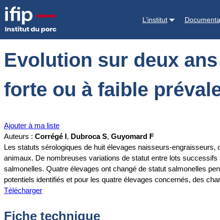
Accueil
Documentations
Evolution sur deux ans du statut sérologiq
L’institut
Documenta
Evolution sur deux ans
forte ou à faible préva
Ajouter à ma liste
Auteurs :
Corrégé I
,
Dubroca S
,
Guyomard F
Les statuts sérologiques de huit élevages naisseurs-engraisseurs, q
animaux. De nombreuses variations de statut entre lots successifs so
salmonelles. Quatre élevages ont changé de statut salmonelles penda
potentiels identifiés et pour les quatre élevages concernés, des ch
Télécharger
Fiche technique