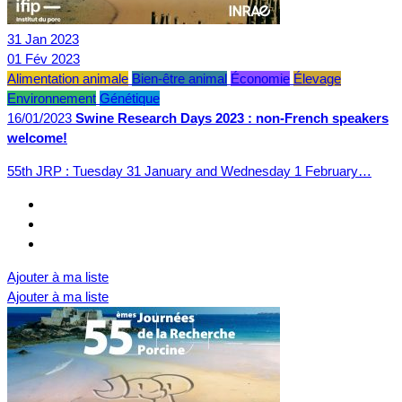
31
Jan
2023
01
Fév
2023
Alimentation animale
Bien-être animal
Économie
Élevage
Environnement
Génétique
16/01/2023
Swine Research Days 2023 : non-French speakers
welcome!
55th JRP : Tuesday 31 January and Wednesday 1 February…
Ajouter à ma liste
Ajouter à ma liste