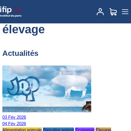
Accueil
élevage
élevage
Actualités
03
Fév
2026
04
Fév
2026
Alimentation animale
Bien-être animal
Économie
Élevage