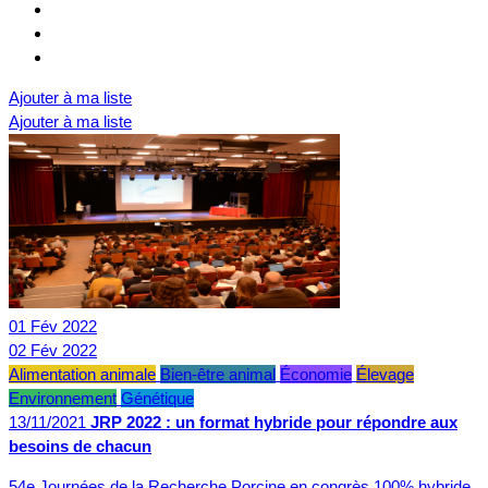
Ajouter à ma liste
Ajouter à ma liste
01
Fév
2022
02
Fév
2022
Alimentation animale
Bien-être animal
Économie
Élevage
Environnement
Génétique
13/11/2021
JRP 2022 : un format hybride pour répondre aux
besoins de chacun
54e Journées de la Recherche Porcine en congrès 100% hybride