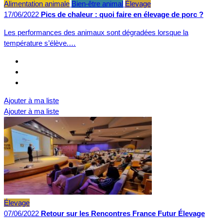
Alimentation animale
Bien-être animal
Élevage
17/06/2022
Pics de chaleur : quoi faire en élevage de porc ?
Les performances des animaux sont dégradées lorsque la
température s’élève.…
Ajouter à ma liste
Ajouter à ma liste
Élevage
07/06/2022
Retour sur les Rencontres France Futur Élevage