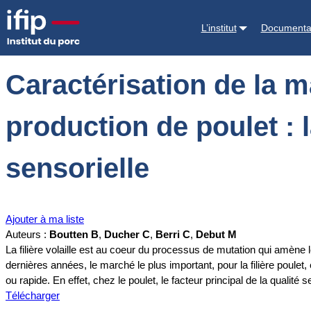
Accueil
Documentations
Caractérisation de la matière première dans
L’institut
Documenta
Caractérisation de la 
production de poulet : l
sensorielle
Ajouter à ma liste
Auteurs :
Boutten B
,
Ducher C
,
Berri C
,
Debut M
La filière volaille est au coeur du processus de mutation qui amène 
dernières années, le marché le plus important, pour la filière poulet,
ou rapide. En effet, chez le poulet, le facteur principal de la qualité s
Télécharger