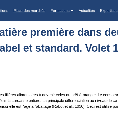
 deux systèmes de production de poulet : label et standard. Volet 1 : 
tions
Place des marchés
Formations
Actualités
Expertises
matière première dans d
abel et standard. Volet 1
les filières alimentaires à devenir celes du prêt-à-manger. Le consomma
 était la carcasse entière. La principale différenciation au niveau de 
ensorielle est l'âge à l'abattage (Rabot et al., 1996). Ceci est utilisé po