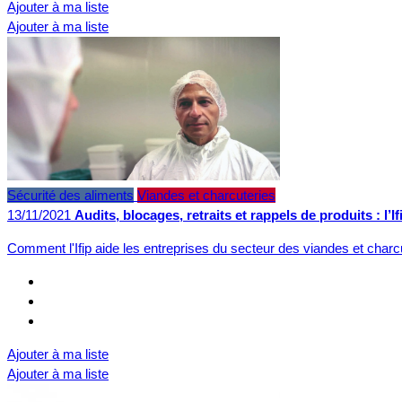
Ajouter à ma liste
Ajouter à ma liste
Sécurité des aliments
Viandes et charcuteries
13/11/2021
Audits, blocages, retraits et rappels de produits : l’
Comment l'Ifip aide les entreprises du secteur des viandes et char
Ajouter à ma liste
Ajouter à ma liste