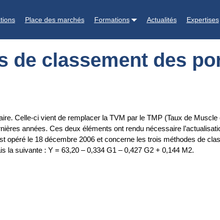
es porcs
tions
Place des marchés
Formations
Actualités
Expertises
s de classement des po
aire. Celle-ci vient de remplacer la TVM par le TMP (Taux de Muscle d
nières années. Ces deux éléments ont rendu nécessaire l’actualisation
 opéré le 18 décembre 2006 et concerne les trois méthodes de cla
is la suivante : Y = 63,20 – 0,334 G1 – 0,427 G2 + 0,144 M2.