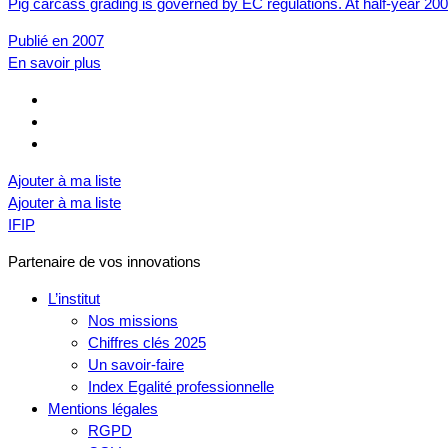
Pig carcass grading is governed by EC regulations. At half-year 20
Publié en 2007
En savoir plus
Ajouter à ma liste
Ajouter à ma liste
IFIP
Partenaire de vos innovations
L’institut
Nos missions
Chiffres clés 2025
Un savoir-faire
Index Egalité professionnelle
Mentions légales
RGPD