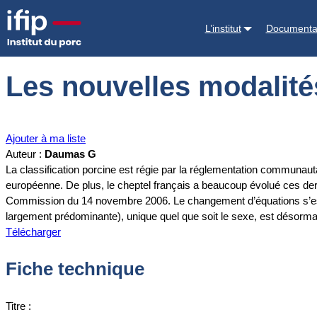
Accueil
Documentations
Les nouvelles modalités de classement d
L’institut
Documenta
Les nouvelles modalité
Ajouter à ma liste
Auteur :
Daumas G
La classification porcine est régie par la réglementation communaut
européenne. De plus, le cheptel français a beaucoup évolué ces der
Commission du 14 novembre 2006. Le changement d’équations s’est
largement prédominante), unique quel que soit le sexe, est désorma
Télécharger
Fiche technique
Titre :