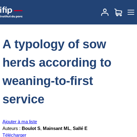
Accueil
Documentations
A typology of sow herds according to
weaning-to-first service
A typology of sow
herds according to
weaning-to-first
service
Ajouter à ma liste
Auteurs :
Boulot S
,
Mainsant ML
,
Sallé E
Télécharger