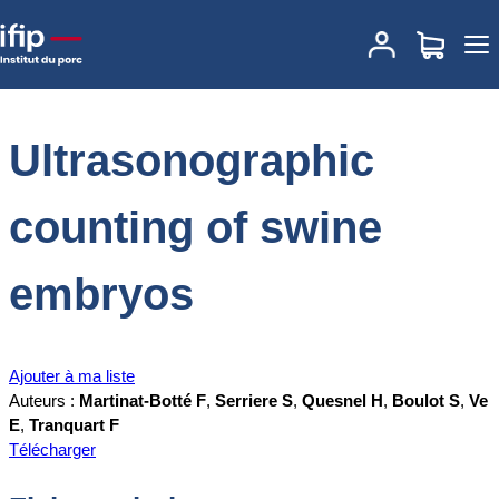
Accueil
Documentations
Ultrasonographic counting of swine
embryos
Ultrasonographic
counting of swine
embryos
Ajouter à ma liste
Auteurs :
Martinat-Botté F
,
Serriere S
,
Quesnel H
,
Boulot S
,
Ve
E
,
Tranquart F
Télécharger