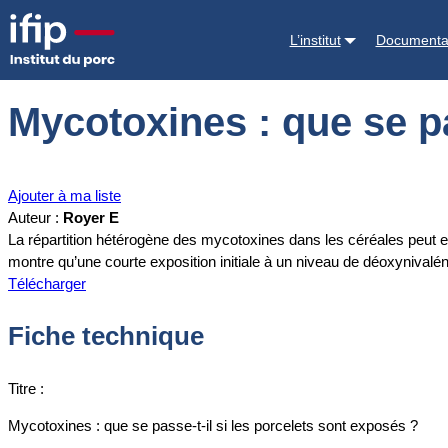
Accueil
Documentations
Mycotoxines : que se passe-t-il si les por
L’institut
Documenta
Mycotoxines : que se pa
Ajouter à ma liste
Auteur :
Royer E
La répartition hétérogène des mycotoxines dans les céréales peut 
montre qu’une courte exposition initiale à un niveau de déoxynivalé
Télécharger
Fiche technique
Titre :
Mycotoxines : que se passe-t-il si les porcelets sont exposés ?