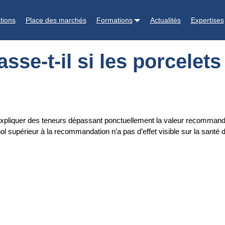
celets sont exposés ?
tions
Place des marchés
Formations
Actualités
Expertises
sse-t-il si les porcelet
expliquer des teneurs dépassant ponctuellement la valeur recommand
nol supérieur à la recommandation n’a pas d’effet visible sur la sant