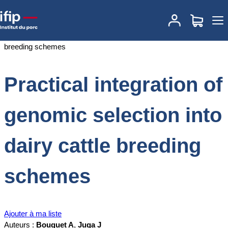
Accueil
Documentations
Practical integration of genomic selection
into dairy cattle breeding schemes
Practical integration of
genomic selection into
dairy cattle breeding
schemes
Ajouter à ma liste
Auteurs :
Bouquet A
,
Juga J