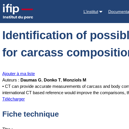
Accueil
Documentations
Identification of possible and relevant p
L’institut
Documenta
Identification of poss
for carcass compositio
Ajouter à ma liste
Auteurs :
Daumas G
,
Donko T
,
Monziols M
• CT can provide accurate measurements of carcass and body composit
international CT based reference would improve the comparisons, th
Télécharger
Fiche technique