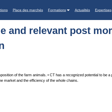
ost mortem reference methods for carcass composition
tions
Place des marchés
Formations
Actualités
Expertises
ible and relevant post m
n
ion of the farm animals. • CT has a recognized potential to be a pri
e market and the efficiency of the whole chains.