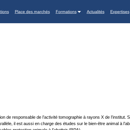
tions
Place des marchés
Formations
Actualités
Expertises
n de responsable de l’activité tomographie à rayons X de l’institut. Sp
rallèle, il est aussi en charge des études sur le bien-être animal à l’
sables protection animale à l’abattoir (RPA).