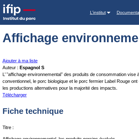
Accueil
Documentations
Affichage environnemental, les produits po
L’institut
Documenta
Affichage environnemen
Ajouter à ma liste
Auteur :
Espagnol S
L’ "affichage environnemental" des produits de consommation vise 
conventionnel, le porc biologique et le porc fermier Label Rouge on
les productions alternatives pour la majorité des impacts.
Télécharger
Fiche technique
Titre :
Affichage environnemental, les produits porcins évalués