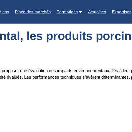
rcins évalués
tions
Place des marchés
Formations
Actualités
Expertises
tal, les produits porci
à proposer une évaluation des impacts environnementaux, liés à leu
t été évalués. Les performances techniques s’avèrent déterminantes, 