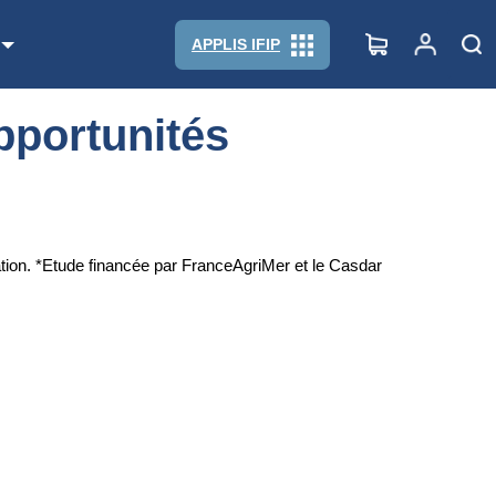
APPLIS IFIP
pportunités
sation. *Etude financée par FranceAgriMer et le Casdar