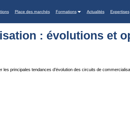
et opportunités
tions
Place des marchés
Formations
Actualités
Expertises
sation : évolutions et o
ier les principales tendances d’évolution des circuits de commerciali