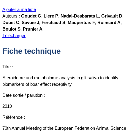
Ajouter à ma liste
Auteurs :
Goudet G
,
Liere P
,
Nadal-Desbarats L
,
Grivault D
,
Douet C
,
Savoie J
,
Ferchaud S
,
Maupertuis F
,
Roinsard A
,
Boulot S
,
Prunier A
Télécharger
Fiche technique
Titre :
Steroidome and metabolome analysis in gilt saliva to identify
biomarkers of boar effect receptivity
Date sortie / parution :
2019
Référence :
70th Annual Meeting of the European Federation Animal Science