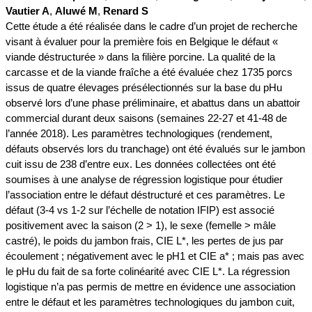
Vautier A
,
Aluwé M
,
Renard S
Cette étude a été réalisée dans le cadre d’un projet de recherche
visant à évaluer pour la première fois en Belgique le défaut «
viande déstructurée » dans la filière porcine. La qualité de la
carcasse et de la viande fraîche a été évaluée chez 1735 porcs
issus de quatre élevages présélectionnés sur la base du pHu
observé lors d’une phase préliminaire, et abattus dans un abattoir
commercial durant deux saisons (semaines 22-27 et 41-48 de
l’année 2018). Les paramètres technologiques (rendement,
défauts observés lors du tranchage) ont été évalués sur le jambon
cuit issu de 238 d’entre eux. Les données collectées ont été
soumises à une analyse de régression logistique pour étudier
l’association entre le défaut déstructuré et ces paramètres. Le
défaut (3-4 vs 1-2 sur l’échelle de notation IFIP) est associé
positivement avec la saison (2 > 1), le sexe (femelle > mâle
castré), le poids du jambon frais, CIE L*, les pertes de jus par
écoulement ; négativement avec le pH1 et CIE a* ; mais pas avec
le pHu du fait de sa forte colinéarité avec CIE L*. La régression
logistique n’a pas permis de mettre en évidence une association
entre le défaut et les paramètres technologiques du jambon cuit,