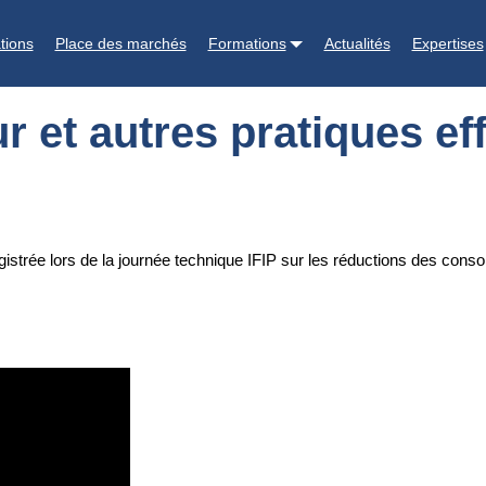
s efficaces - vidéo IFIP
tions
Place des marchés
Formations
Actualités
Expertises
 et autres pratiques eff
enregistrée lors de la journée technique IFIP sur les réductions des co