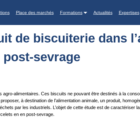
ans l’alimentation des porcs en engraissement et en post-sevrage
tions
Place des marchés
Formations
Actualités
Expertises
uit de biscuiterie dans l
 post-sevrage
agro-alimentaires. Ces biscuits ne pouvant être destinés à la cons
 proposer, à destination de l’alimentation animale, un produit, homog
ts par les industriels. L’objet de cette étude est de caractériser la v
rcelets en en post-sevrage.