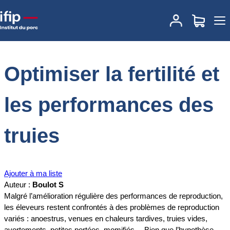
Accueil
Documentations
Optimiser la fertilité et les performances
des truies
Optimiser la fertilité et
les performances des
truies
Ajouter à ma liste
Auteur :
Boulot S
Malgré l’amélioration régulière des performances de reproduction,
les éleveurs restent confrontés à des problèmes de reproduction
variés : anoestrus, venues en chaleurs tardives, truies vides,
avortements, petites portées, momifiés… Bien que l’hypothèse