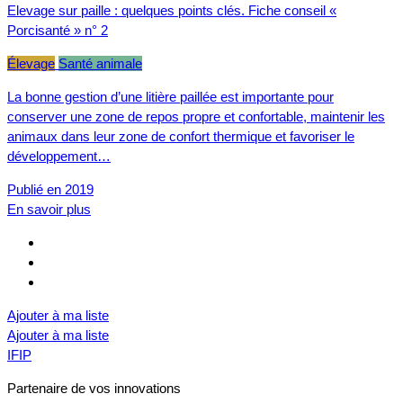
Elevage sur paille : quelques points clés. Fiche conseil «
Porcisanté » n° 2
Élevage
Santé animale
La bonne gestion d’une litière paillée est importante pour
conserver une zone de repos propre et confortable, maintenir les
animaux dans leur zone de confort thermique et favoriser le
développement…
Publié en 2019
En savoir plus
Ajouter à ma liste
Ajouter à ma liste
IFIP
Partenaire de vos innovations