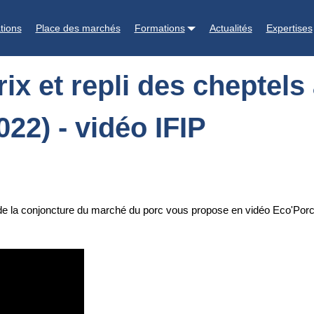
tels au Nord de l'UE (situation au 9 février 2022) - vidéo IFIP
tions
Place des marchés
Formations
Actualités
Expertises
ix et repli des cheptels
022) - vidéo IFIP
e la conjoncture du marché du porc vous propose en vidéo Eco'Porc de