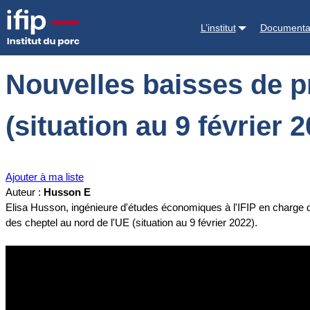
Accueil
Documentations
Nouvelles baisses de prix et repli des chep
L’institut
Documenta
Nouvelles baisses de pr
(situation au 9 février 2
Ajouter à ma liste
Auteur :
Husson E
Elisa Husson, ingénieure d'études économiques à l'IFIP en charge d
des cheptel au nord de l'UE (situation au 9 février 2022).