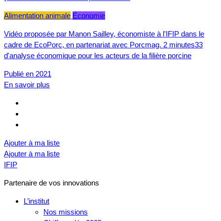
Alimentation animale
Économie
Vidéo proposée par Manon Sailley, économiste à l'IFIP dans le
cadre de EcoPorc, en partenariat avec Porcmag. 2 minutes33
d'analyse économique pour les acteurs de la filière porcine
Publié en 2021
En savoir plus
Ajouter à ma liste
Ajouter à ma liste
IFIP
Partenaire de vos innovations
L’institut
Nos missions