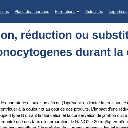
bstitution du nitrite sur le comportement de L. monocytogenes durant
tions
Place des marchés
Formations
Actualités
Expertises
n, réduction ou substitu
nocytogenes durant la 
ts de charcuterie et salaison afin de (1)prévenir ou limiter la croissan
t contribuer à la couleur et au goût de ces produits. L’impact d’une réd
upe II type B durant la fabrication et la conservation de jambon cuit
 ont montré que des taux d’incorporation de NaNO2 ≥ 30 mg/kg empêc
dium peut contribuer à la maîtrise de
L. monocytogenes
, lequel const