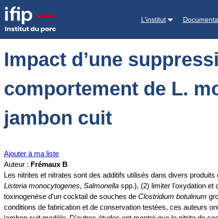
Accueil
Documentations
Impact d’une suppression, réduction ou su
L’institut
Documenta
Impact d’une suppressio
comportement de L. mo
jambon cuit
Ajouter à ma liste
Auteur :
Frémaux B
Les nitrites et nitrates sont des additifs utilisés dans divers produi
Listeria monocytogenes
,
Salmonella
spp.), (2) limiter l’oxydation e
toxinogenèse d’un cocktail de souches de
Clostridium botulinum
gro
conditions de fabrication et de conservation testées, ces auteurs
jambon cuit modèle. D’autres études ont montré que le nitrite de so