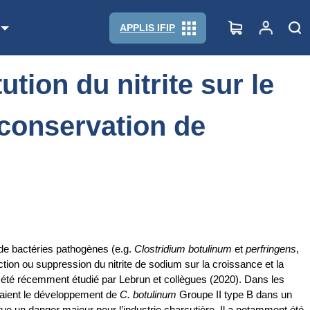
 la conservation de jambon cuit
APPLIS IFIP
tion du nitrite sur le
conservation de
ce de bactéries pathogènes (e.g.
Clostridium botulinum
et
perfringens
,
uction ou suppression du nitrite de sodium sur la croissance et la
 a été récemment étudié par Lebrun et collègues (2020). Dans les
haient le développement de
C. botulinum
Groupe II type B dans un
itue un danger majeur pour l’industrie charcutière. Il a notamment été