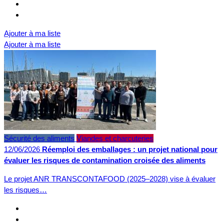
Ajouter à ma liste
Ajouter à ma liste
Sécurité des aliments
Viandes et charcuteries
12/06/2026
Réemploi des emballages : un projet national pour
évaluer les risques de contamination croisée des aliments
Le projet ANR TRANSCONTAFOOD (2025–2028) vise à évaluer
les risques…