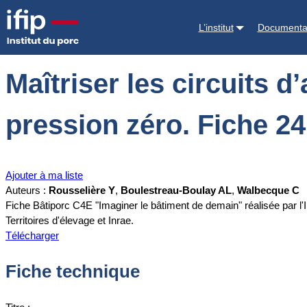
Accueil
Documentations
Maîtriser les circuits d’air avec une venti
L’institut
Documenta
Maîtriser les circuits d
pression zéro. Fiche 24
Ajouter à ma liste
Auteurs :
Rousselière Y
,
Boulestreau-Boulay AL
,
Walbecque C
Fiche Bâtiporc C4E "Imaginer le bâtiment de demain" réalisée par l'I
Territoires d'élevage et Inrae.
Télécharger
Fiche technique