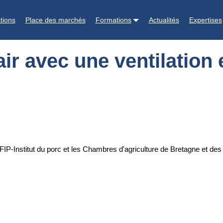
lation en surpression ou pression zéro. Fiche 24
tions
Place des marchés
Formations
Actualités
Expertises
’air avec une ventilatio
FIP-Institut du porc et les Chambres d'agriculture de Bretagne et des 