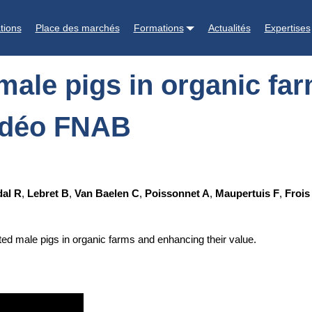
c farms and enhancing their value (Introduction) - vidéo FNAB
tions
Place des marchés
Formations
Actualités
Expertises
male pigs in organic fa
vidéo FNAB
dal R
,
Lebret B
,
Van Baelen C
,
Poissonnet A
,
Maupertuis F
,
Frois
ated male pigs in organic farms and enhancing their value.