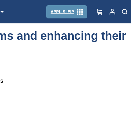
APPLIS IFIP
rms and enhancing their
 S