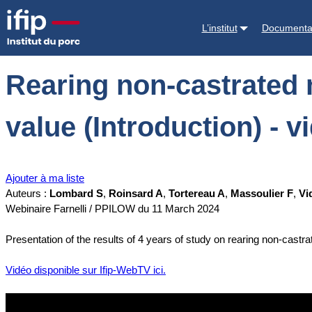
Accueil
Documentations
Rearing non-castrated male pigs in organi
L’institut
Documenta
Rearing non-castrated 
value (Introduction) - 
Ajouter à ma liste
Auteurs :
Lombard S
,
Roinsard A
,
Tortereau A
,
Massoulier F
,
Vi
Webinaire Farnelli / PPILOW du 11 March 2024
Presentation of the results of 4 years of study on rearing non-castr
Vidéo disponible sur Ifip-WebTV ici.