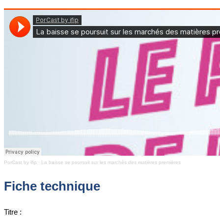
PorCast by ifip
·
La baisse se poursuit sur les marchés des matières premières
Fiche technique
Titre :