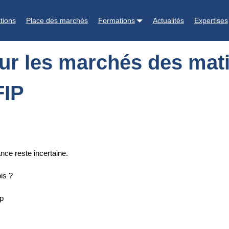
 matières premières - enregistrement audio IFIP
tions
Place des marchés
Formations
Actualités
Expertises
sur les marchés des mat
FIP
ance reste incertaine.
is ?
ip