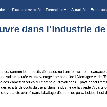
ie de la viande en Espagne et en Allemagne
tions
Place des marchés
Formations
Actualités
Expertises
uvre dans l’industrie d
ur ajoutée, comme les produits désossés ou transformés, ont beauco
e valeur ajoutée et un avantage comparatif de l’Allemagne et de l’Es
ce des caractéristiques du marché du travail dans 2 pays concurrents po
es écarts de coûts du travail dans l’industrie de la viande. A partir de
in d’œuvre a été évalué dans l’abattage-découpe de porc. L’objectif es