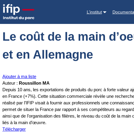
Accueil
Documentations
Le coût de la main d’oeuvre dans l’industr
L’institut
Documenta
Le coût de la main d’oe
et en Allemagne
Ajouter à ma liste
Auteur :
Roussillon MA
Depuis 10 ans, les exportations de produits du porc à forte vale
en France (+7%). Cette situation commerciale révèle une recherche d
réalisé par l’IFIP visait à fournir aux professionnels une connaissan
permet de situer la France par rapport à ses compétiteurs au regard d
ainsi que de l’organisation des filières, le niveau du coût de la ma
liés à la main d’œuvre.
Télécharger