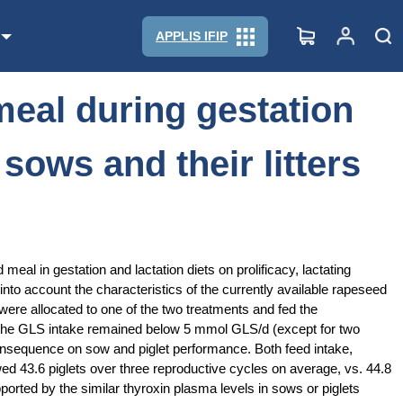
s sows and their litters
APPLIS IFIP
eal during gestation
sows and their litters
eal in gestation and lactation diets on prolificacy, lactating
to account the characteristics of the currently available rapeseed
re allocated to one of the two treatments and fed the
, the GLS intake remained below 5 mmol GLS/d (except for two
nsequence on sow and piglet performance. Both feed intake,
d 43.6 piglets over three reproductive cycles on average, vs. 44.8
pported by the similar thyroxin plasma levels in sows or piglets