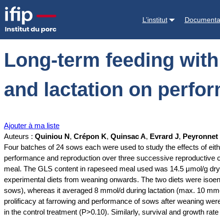
Accueil
Documentations
Long-term feeding with 10% regular rapesee
L’institut
Documenta
Long-term feeding with
and lactation on perfor
Ajouter à ma liste
Auteurs :
Quiniou N
,
Crépon K
,
Quinsac A
,
Evrard J
,
Peyronnet
Four batches of 24 sows each were used to study the effects of eithe
performance and reproduction over three successive reproductive cyc
meal. The GLS content in rapeseed meal used was 14.5 μmol/g dry m
experimental diets from weaning onwards. The two diets were isoen
sows), whereas it averaged 8 mmol/d during lactation (max. 10 mm
prolificacy at farrowing and performance of sows after weaning wer
in the control treatment (P>0.10). Similarly, survival and growth rat