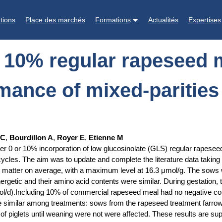
d meal during gestation and lactation on performance of mixed-paritie
tions
Place des marchés
Formations
Actualités
Expertises
 10% regular rapeseed m
mance of mixed-parities 
 C
,
Bourdillon A
,
Royer E
,
Etienne M
r 0 or 10% incorporation of low glucosinolate (GLS) regular rapeseed m
les. The aim was to update and complete the literature data taking in
atter on average, with a maximum level at 16.3 μmol/g. The sows we
ergetic and their amino acid contents were similar. During gestation
ol/d).Including 10% of commercial rapeseed meal had no negative co
e similar among treatments: sows from the rapeseed treatment farrowe
e of piglets until weaning were not were affected. These results are su