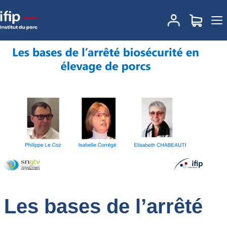
Accueil
TeachInPig® by Ifip
Formations e-learning
Les bases de
l’arrêté du 16.10.2018 fixant les mesures de biosécurité MAJ
Février 2022 Tarif : 100€ net de taxe
Les bases de l’arrêté